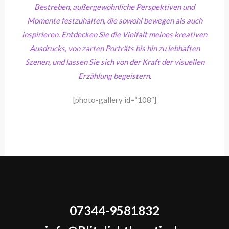
Bestreben, außergewöhnliche Perspektiven und
Momente festzuhalten, die sowohl bewegen als auch
inspirieren. Entdecken Sie die Vielfalt meines kreativen
Ausdrucks, von zarten Porträts bis hin zu lebhaften
Szenen, und lassen Sie sich von der Kraft der visuellen
Erzählung begeistern.
[photo-gallery id=“108″]
07344-9581832