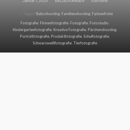
Startseite
Blitzlichtkreativ
Januar 7, 2024
Tagged
Babyshooting
,
Familienshooting
,
Farbenfrohe
Fotografie
,
Firmenfotografie
,
Fotografie
,
Fotostudio
,
Kindergartenfotografie
,
Kreative Fotografie
,
Pärchenshooting
,
Porträtfotografie
,
Produktfotografie
,
Schulfotografie
,
Schwarzweißfotografie
,
Tierfotografie
In meiner Fotografie bei Blitzlichtkreativ bevorzuge ich
Schwarzweiß, da es tieferen Ausdruck verleiht. Jedoch
genieße ich auch die Farbfotografie, die eine lebendige,
vielfältige Welt zeigt. Beide Stile erlauben es mir, die
Welt in ihren unterschiedlichen Schönheiten
einzufangen
.“