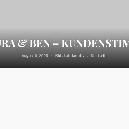
URA & BEN – KUNDENSTI
Startseite
Blitzlichtkreativ
August 6, 2025
itung an unserem großen Tag. Die Fotos sind voller Emotionen und e